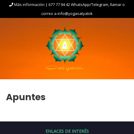
Ir
Más información | 677 77 94 42 WhatsApp/Telegram, llamar o
al
correo a info@yogasatyalok
contenido
Apuntes
ENLACES DE INTERÉS