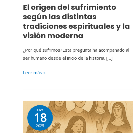
El origen del sufrimiento
y
según las distintas
la
visión
tradiciones espirituales y la
moderna
visión moderna
¿Por qué sufrimos?Esta pregunta ha acompañado al
ser humano desde el inicio de la historia. […]
Leer más »
Mujeres
Oct
de
18
Luz
2025