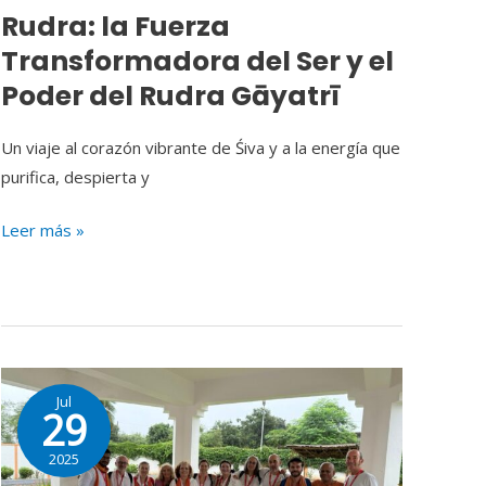
Rudra: la Fuerza
del
Transformadora del Ser y el
Rudra
Gāyatrī
Poder del Rudra Gāyatrī
Un viaje al corazón vibrante de Śiva y a la energía que
purifica, despierta y
Leer más »
Viaje
Jul
a
29
India
2025
2025