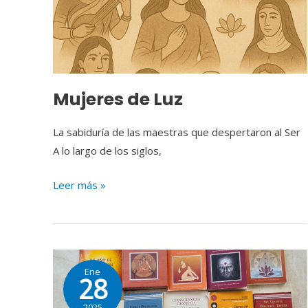
Mujeres de Luz
La sabiduría de las maestras que despertaron al Ser
A lo largo de los siglos,
Leer más »
Libros
Ene
recomendados
28
sobre
2025