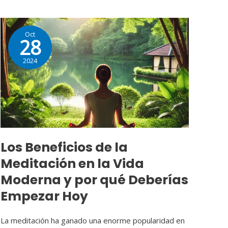
Los
Oct
Beneficios
28
de
2024
la
Meditación
en
la
Vida
Moderna
Los Beneficios de la
y
Meditación en la Vida
por
qué
Moderna y por qué Deberías
Deberías
Empezar Hoy
Empezar
Hoy
La meditación ha ganado una enorme popularidad en