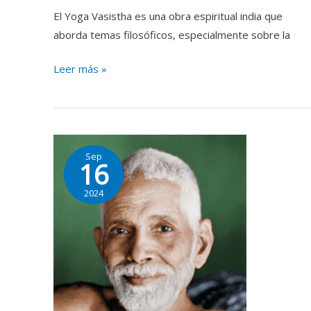
El Yoga Vasistha es una obra espiritual india que
aborda temas filosóficos, especialmente sobre la
Leer más »
Ramana
Sep
Maharshi:
16
Su
2024
Vida,
Enseñanzas
y
el
Camino
hacia