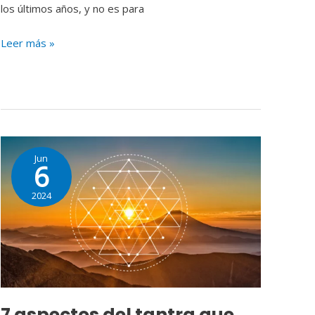
los últimos años, y no es para
Leer más »
7
Jun
aspectos
6
del
2024
tantra
que
quizás
no
conocias
7 aspectos del tantra que