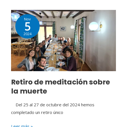
Retiro
Nov
de
5
meditación
2024
sobre
la
muerte
Retiro de meditación sobre
la muerte
Del 25 al 27 de octubre del 2024 hemos
completado un retiro único
Leer más »