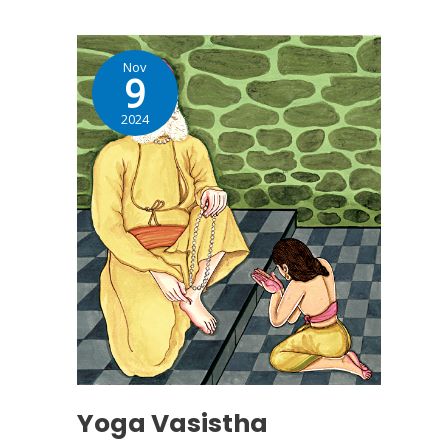
Yoga
Nov
Vasistha
9
2024
Yoga Vasistha