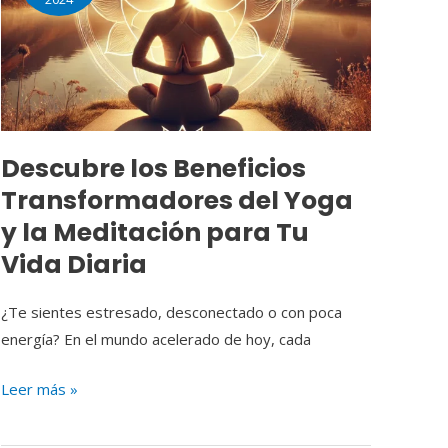
Transformadores
del
Yoga
y
la
Meditación
Descubre los Beneficios
para
Transformadores del Yoga
Tu
Vida
y la Meditación para Tu
Diaria
Vida Diaria
¿Te sientes estresado, desconectado o con poca
energía? En el mundo acelerado de hoy, cada
Leer más »