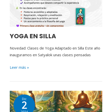
YOGA EN SILLA
Novedad: Clases de Yoga Adaptado en Silla Este año
inauguramos en Satyalok unas clases pensadas
Leer más »
Etapas
Dic
en
2
el
2024